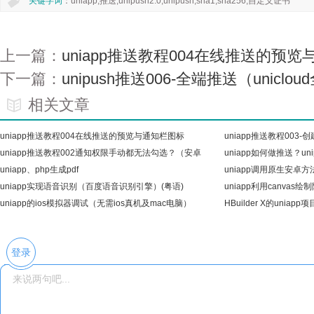
关键字词
：uniapp,推送,unipush2.0,unipush,sha1,sha256,自定义证书
上一篇：
uniapp推送教程004在线推送的预
下一篇：
unipush推送006-全端推送（uniclo
相关文章
uniapp推送教程004在线推送的预览与通知栏图标
uniapp推送教程003
uniapp推送教程002通知权限手动都无法勾选？（安卓
uniapp如何做推送？un
13的权
uniapp、php生成pdf
id
uniapp调用原生安卓方法(
uniapp实现语音识别（百度语音识别引擎）(粤语)
uniapp利用canva
uniapp的ios模拟器调试（无需ios真机及mac电脑）
条
HBuilder X的uniapp
登录