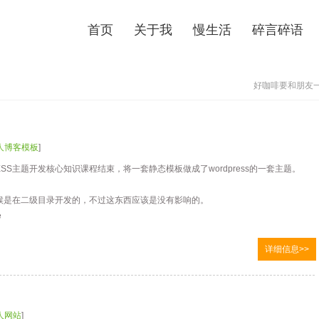
首页
关于我
慢生活
碎言碎语
好咖啡要和朋友一
人博客模板
]
ESS主题开发核心知识课程结束，将一套静态模板做成了wordpress的一套主题。
候是在二级目录开发的，不过这东西应该是没有影响的。
e
详细信息>>
人网站
]