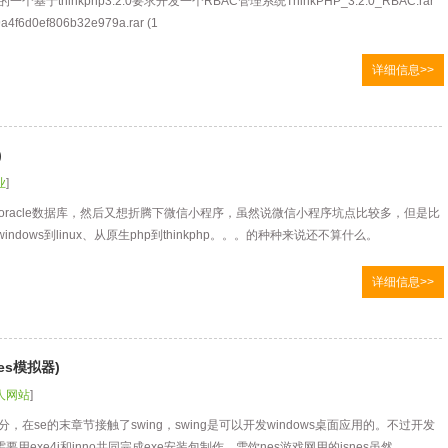
基于thinkphp3.2.0要求开发一个RBAC管理系统ThinkPHP_3.2.0_RBAC.rar
a4f6d0ef806b32e979a.rar (1
详细信息>>
)
业
]
oracle数据库，然后又想折腾下微信小程序，虽然说微信小程序坑点比较多，但是比
从windows到linux、从原生php到thinkphp。。。的种种来说还不算什么。
详细信息>>
nes模拟器)
人网站
]
部分，在se的末章节接触了swing，swing是可以开发windows桌面应用的。不过开发
要用exe4j和inno共同完成exe安装包制作。雪饮nes游戏网用的jsnes虽然