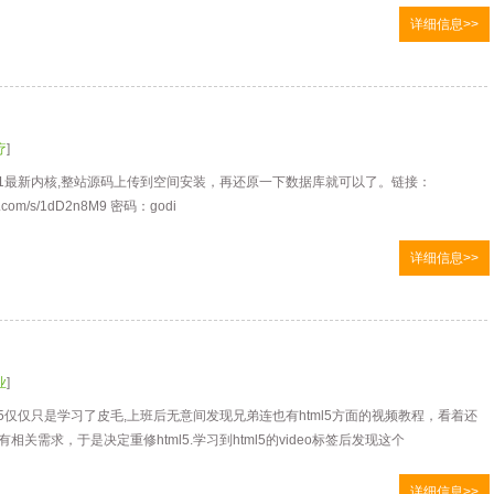
详细信息>>
疗
]
.7 sp1最新内核,整站源码上传到空间安装，再还原一下数据库就可以了。链接：
idu.com/s/1dD2n8M9 密码：godi
详细信息>>
业
]
l5仅仅只是学习了皮毛,上班后无意间发现兄弟连也有html5方面的视频教程，看着还
相关需求，于是决定重修html5.学习到html5的video标签后发现这个
详细信息>>