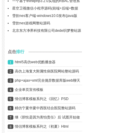
一个基于thinkphp3.2.0实现的RBAC管理系
统
星空卫视微信小程序源码(前端+后端+数据
库)
雪饮nes客户端-windows10.0发布(java版
nes模拟器)
雪饮nes游戏网整站源码
北京东方净界科技有限公司dede织梦整站源
码
点击
排行
html5高仿web优酷播放器
高仿上海复大附属性病医院网站整站源码
php+ajax+xml完全抛弃数据库版web聊天
室
企业单页宣传模板
情侣博客模板系列之《回忆》PSD
精仿宁夏华夏中西医结合医院整站源码
继《胆怯是因为害怕责任》后 试图开始做
网站技术
情侣博客模板系列之《初夏》Html