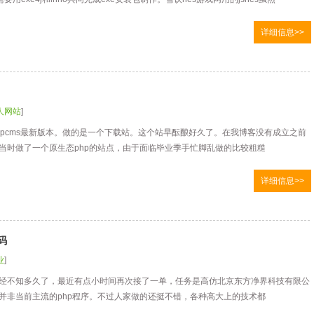
详细信息>>
人网站
]
hpcms最新版本。做的是一个下载站。这个站早酝酿好久了。在我博客没有成立之前
当时做了一个原生态php的站点，由于面临毕业季手忙脚乱做的比较粗糙
详细信息>>
码
业
]
经不知多久了，最近有点小时间再次接了一单，任务是高仿北京东方净界科技有限公
并非当前主流的php程序。不过人家做的还挺不错，各种高大上的技术都