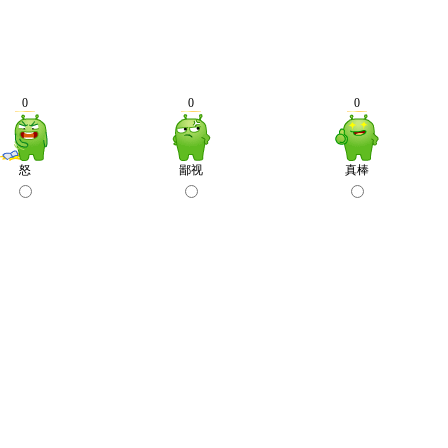
0
0
0
怒
鄙视
真棒