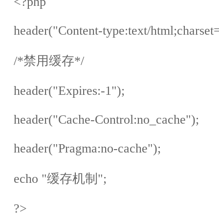
<?php
header("Content-type:text/html;charset=
/*
禁用缓存
*/
header("Expires:-1");
header("Cache-Control:no_cache");
header("Pragma:no-cache");
echo "
缓存机制
";
?>