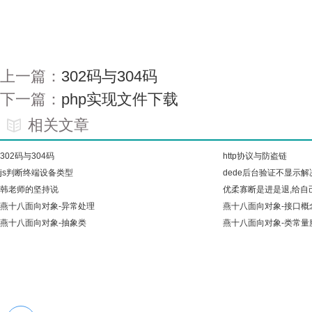
上一篇：
302码与304码
下一篇：
php实现文件下载
相关文章
302码与304码
http协议与防盗链
js判断终端设备类型
dede后台验证不显示解
韩老师的坚持说
优柔寡断是进是退,给自
燕十八面向对象-异常处理
燕十八面向对象-接口概
燕十八面向对象-抽象类
燕十八面向对象-类常量