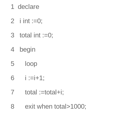
1 declare
2 i int :=0;
3 total int :=0;
4 begin
5 loop
6 i :=i+1;
7 total :=total+i;
8 exit when total>1000;