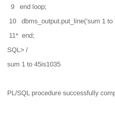
9 end loop;
10 dbms_output.put_line('sum 1 to ' || i
11* end;
SQL> /
sum 1 to 45is1035
PL/SQL procedure successfully comp