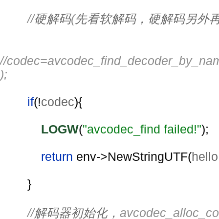
//
硬解码
(
先看软解码，硬解码另外
//codec=avcodec_find_decoder_by_na
);
if
(!
codec
){
LOGW
(
"avcodec_find failed!"
);
return 
env->NewStringUTF(
hello
        }
//
解码器初始化，
avcodec_alloc_co