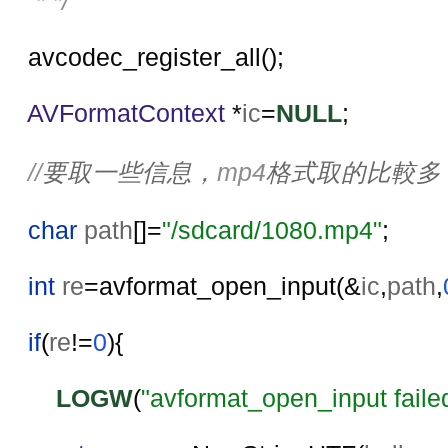
     * */
avcodec_register_all();
AVFormatContext 
*
ic
=
NULL
;
//
要取一些信息，
mp4
格式取的比較多
char 
path
[]=
"/sdcard/1080.mp4"
;
int 
re
=avformat_open_input(&
ic
,
path
,
if
(
re
!=
0
){
LOGW
(
"avformat_open_input faile