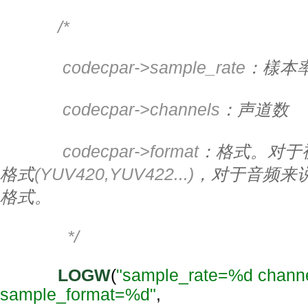
/*
             codecpar->sample_rate
：樣本
             codecpar->channels
：声道数
             codecpar->format
：格式。对于
格式
(YUV420,YUV422...)
，对于音频来
格式。
              */
LOGW
(
"sample_rate=%d chann
sample_format=%d"
,