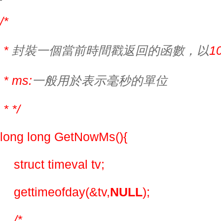
/*
 * 
封裝一個當前時間戳返回的函數，以
1
 * ms:
一般用於表示毫秒的單位
 * */
long long GetNowMs(){
    struct timeval tv;
    gettimeofday(&tv,
NULL
);
/*