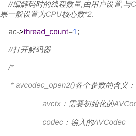
//
编解码时的线程数量
,
由用户设置
,
与
果一般设置为
CPU
核心数
*2.
ac
->
thread_count
=
1
;
//
打开解码器
/*
     * avcodec_open2()
各个参数的含义：
                    avctx
：需要初始化的
AVCod
                    codec
：输入的
AVCodec