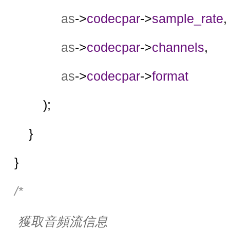
as
->
codecpar
->
sample_rate
,
as
->
codecpar
->
channels
,
as
->
codecpar
->
format
);
        }
    }
/*
獲取音頻流信息