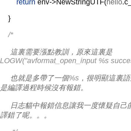
return 
env->NewStringUTF(
hello
.c_
    }
/*
這裏需要漲點教訓，原來這裏是
LOGW("avformat_open_input %s succes
也就是多帶了一個
%s
，很明顯這裏語
是編譯過程時候沒有報錯。
日志貓中報錯信息讓我一度懷疑自己
譯錯了呢。。。