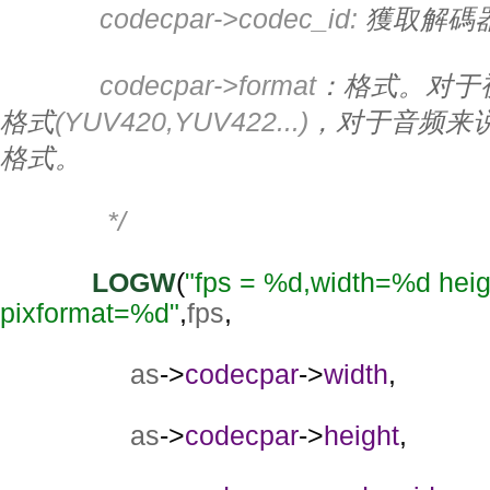
             codecpar->codec_id: 
獲取解碼
             codecpar->format
：格式。对于
格式
(YUV420,YUV422...)
，对于音频来
格式。
              */
LOGW
(
"fps = %d,width=%d hei
pixformat=%d"
,
fps
,
as
->
codecpar
->
width
,
as
->
codecpar
->
height
,