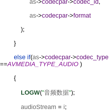
as
->
codecpar
->
codec_id
,
as
->
codecpar
->
format
);
        }
else if
(
as
->
codecpar
->
codec_type 
==
AVMEDIA_TYPE_AUDIO 
)
        {
LOGW
(
"
音频数据
"
);
audioStream 
= 
i
;