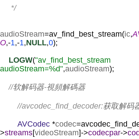
     */
audioStream
=av_find_best_stream(
ic
,
A
O
,-
1
,-
1
,
NULL
,
0
);
LOGW
(
"av_find_best_stream 
audioStream=%d"
,
audioStream
);
//
软解码器
-
視頻解碼器
//avcodec_find_decoder:
获取解码
AVCodec 
*
codec
=avcodec_find_d
>
streams
[
videoStream
]->
codecpar
->
co