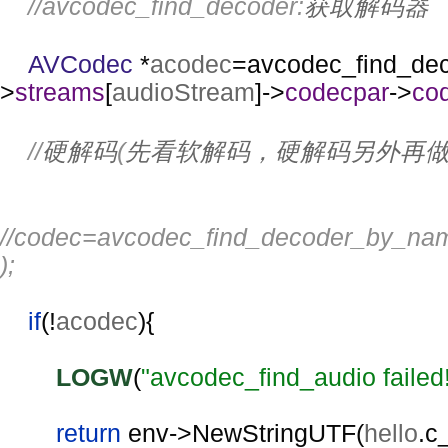
//avcodec_find_decoder:
获取解码器
AVCodec 
*
acodec
=avcodec_find_dec
>
streams
[
audioStream
]->
codecpar
->
co
//
硬解码
(
先看软解码，硬解码另外再
//codec=avcodec_find_decoder_by_na
);
if
(!
acodec
){
LOGW
(
"avcodec_find_audio failed
return 
env->NewStringUTF(
hello
.c_