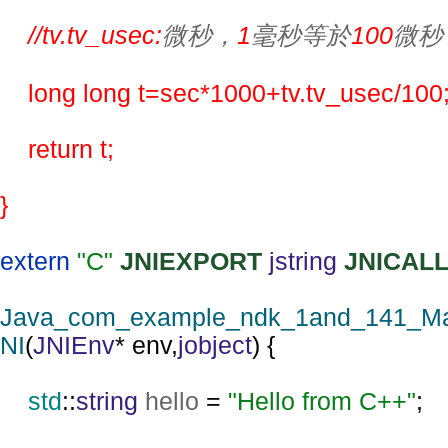
//tv.tv_usec:
微秒，
1
毫秒等於
100
微秒
long long t=sec*1000+tv.tv_usec/100
    return t;
}
extern 
"C" 
JNIEXPORT 
jstring 
JNICAL
Java_com_example_ndk_1and_141_Main
NI
(
JNIEnv
* env,
jobject
) {
std
::
string 
hello 
= 
"Hello from C++"
;