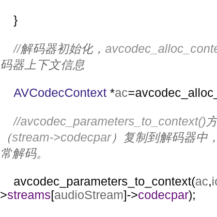
    }
//
解码器初始化，
avcodec_alloc_cont
码器上下文信息
AVCodecContext 
*
ac
=avcodec_alloc
//avcodec_parameters_to_context()
（
stream->codecpar
）复制到解码器中
常解码。
avcodec_parameters_to_context(
ac
,
i
>
streams
[
audioStream
]->
codecpar
);