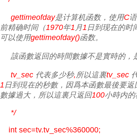
     gettimeofday
是计算机函数，使用
C
语
前精确时间（
1970
年
1
月
1
日到现在的时
可以使用
gettimeofday()
函数。
該函數返回的時間數據不是實時的，
     tv_sec 
代表多少秒
,
所以這裏
tv_sec 
1
日到現在的秒數，因爲本函數最後要返
數據過大，所以這裏只返回
100
小時内的
     */
int sec=tv.tv_sec%360000;