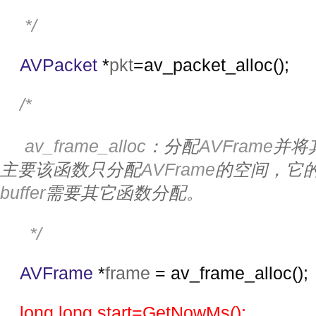
     */
AVPacket 
*
pkt
=av_packet_alloc();
/*
     av_frame_alloc
：分配
AVFrame
并将
主要该函数只分配
AVFrame
的空间，它
buffer
需要其它函数分配。
      */
AVFrame 
*
frame 
= av_frame_alloc();
 long long start=GetNowMs();