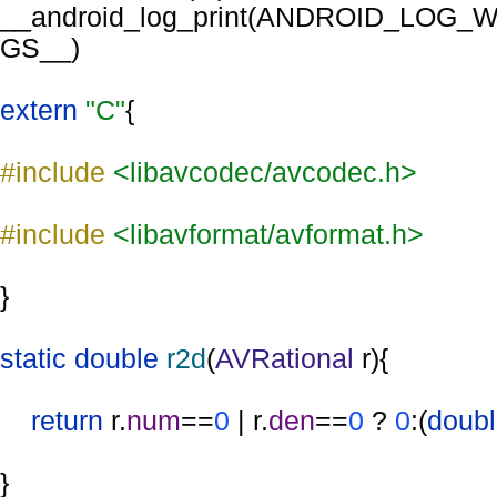
__android_log_print(ANDROID_LOG_
GS__)
extern 
"C"
{
#include 
<libavcodec/avcodec.h>
#include 
<libavformat/avformat.h>
}
static double 
r2d
(
AVRational 
r){
return 
r.
num
==
0 
| r.
den
==
0 
? 
0
:(
doub
}