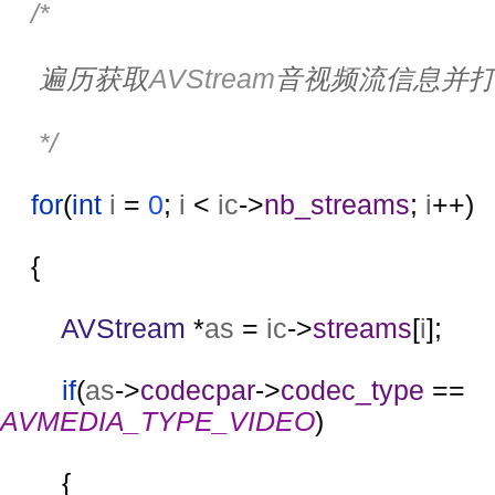
/*
遍历获取
AVStream
音视频流信息并
     */
for
(
int 
i 
= 
0
; 
i 
< 
ic
->
nb_streams
; 
i
++)
    {
AVStream 
*
as 
= 
ic
->
streams
[
i
];
if
(
as
->
codecpar
->
codec_type 
== 
AVMEDIA_TYPE_VIDEO
)
        {