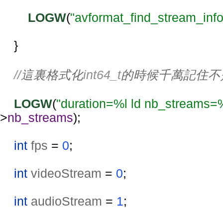
LOGW
(
"avformat_find_stream_info 
    }
//
這裏格式化
int64_t
的時候千萬記住不
LOGW
(
"duration=%l ld nb_streams=
>
nb_streams
);
int 
fps 
= 
0
;
int 
videoStream 
= 
0
;
int 
audioStream 
= 
1
;