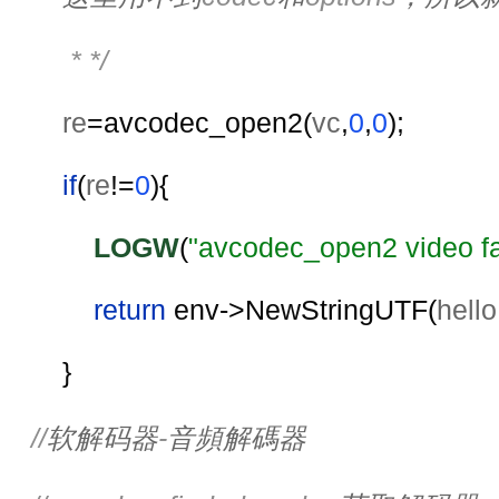
         * */
re
=avcodec_open2(
vc
,
0
,
0
);
if
(
re
!=
0
){
LOGW
(
"avcodec_open2 video fa
return 
env->NewStringUTF(
hello
        }
//
软解码器
-
音頻解碼器