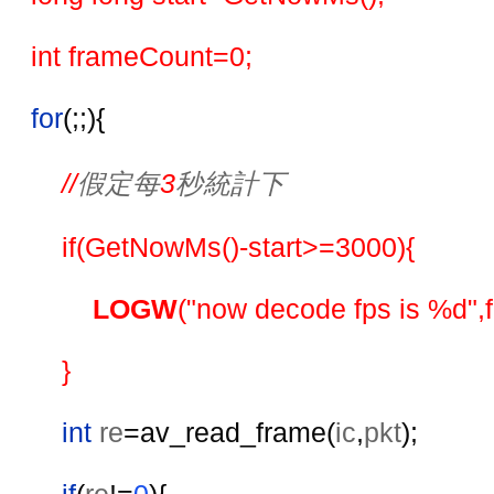
    int frameCount=0;
for
(;;){
//
假定每
3
秒統計下
if(GetNowMs()-start>=3000){
LOGW
("now decode fps is %d",
        }
int 
re
=av_read_frame(
ic
,
pkt
);