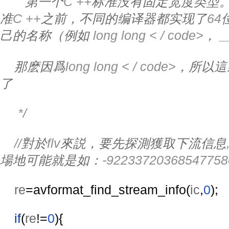
第一个
C ++
标准没有固定宽度类型
准
C ++
之前，不同的编译器都实现了
64
己的名称（例如
 long long < / code>
，
 _
那麽因爲
long long < / code>
，所以這
了
     */
    //
對於
flv
來説，要先探測獲取下流信息
場地可能就是如：
-92233720368547758
re
=avformat_find_stream_info(
ic
,
0
);
if
(
re
!=
0
){