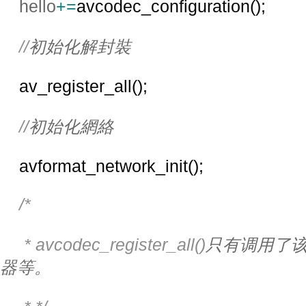
hello
+=
avcodec_configuration();
//
初始化解封裝
av_register_all();
//
初始化網絡
avformat_network_init();
/*
     * avcodec_register_all()
只有调用了
器等。