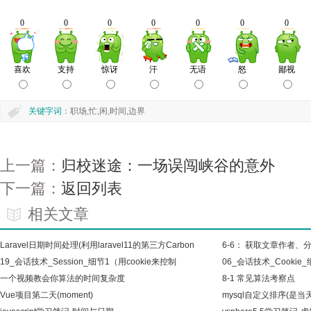
关键字词
：职场,忙,闲,时间,边界
上一篇：
归校迷途：一场误闯峡谷的意外
下一篇：
返回列表
相关文章
Laravel日期时间处理(利用laravel11的第三方Carbon
6-6： 获取文章作者、
计
19_会话技术_Session_细节1（用cookie来控制
间,所
06_会话技术_Cookie_
session关闭
一个视频教会你算法的时间复杂度
8-1 常见算法考察点
Vue项目第二天(moment)
mysql自定义排序(是