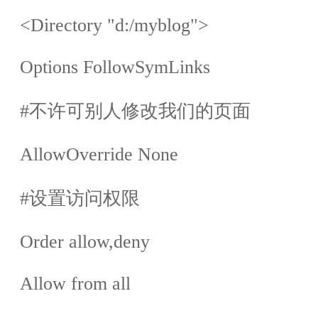
<Directory "d:/myblog">
Options FollowSymLinks
#
不许可别人修改我们的页面
AllowOverride None
#
设置访问权限
Order allow,deny
Allow from all