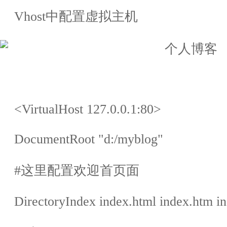
Vhost
中配置虚拟主机
<VirtualHost 127.0.0.1:80>
DocumentRoot
"
d:/myblog
"
#
这里配置欢迎首页面
DirectoryIndex index.html index.htm i