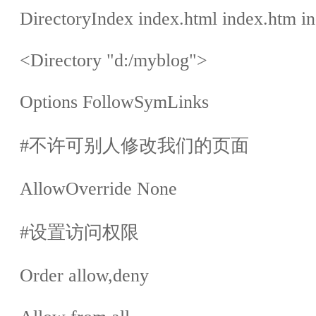
DirectoryIndex index.html index.htm in
<Directory "d:/myblog">
Options FollowSymLinks
#
不许可别人修改我们的页面
AllowOverride None
#
设置访问权限
Order allow,deny