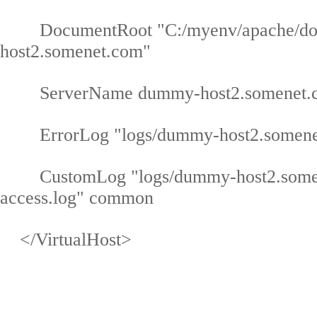
DocumentRoot "C:/myenv/apache/do
host2.somenet.com"
ServerName dummy-host2.somenet.
ErrorLog "logs/dummy-host2.somenet
CustomLog "logs/dummy-host2.some
access.log" common
</VirtualHost>