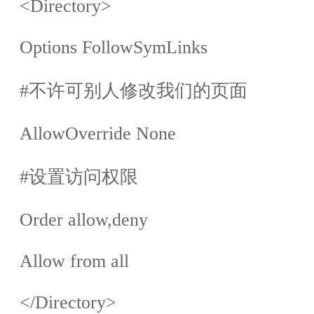
<Directory>
Options FollowSymLinks
#
不许可别人修改我们的页面
AllowOverride None
#
设置访问权限
Order allow,deny
Allow from all
</Directory>