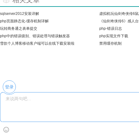
sqlserver2012安装详解
虚拟机玩仙剑奇侠传6鼠
php页面静态化-缓存机制详解
《仙剑奇侠传6》感人台
玩转商务通之表单提交
php-错误日志
php中的错误级别、错误处理与错误触发器
php实现文件下载
雪饮个人博客移动客户端可以在线下载安装啦
禁用缓存机制
登录