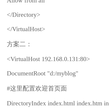
Allow from all
</Directory>
</VirtualHost>
方案二：
<VirtualHost 192.168.0.131:80>
DocumentRoot "d:/myblog"
#
这里配置欢迎首页面
DirectoryIndex index.html index.htm in