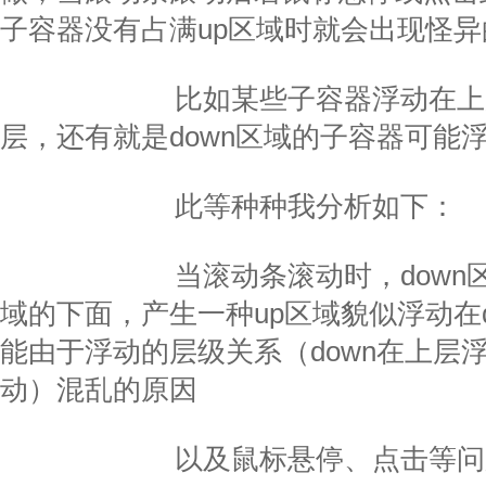
子容器没有占满
up
区域时就会出现怪异
比如某些子容器浮动在上
层，还有就是
down
区域的子容器可能
此等种种我分析如下：
当滚动条滚动时，
down
域的下面，产生一种
up
区域貌似浮动在
能由于浮动的层级关系（
down
在上层
动）混乱的原因
以及鼠标悬停、点击等问