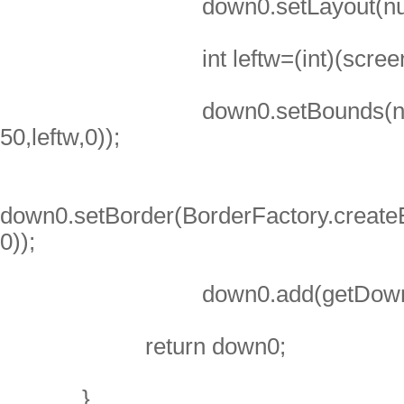
down0.setLayout(null
int leftw=(int)(screenWidth
down0.setBounds(new Re
50,leftw,0));
down0.setBorder(BorderFactory.createE
0));
down0.add(getDown()
return down0;
}