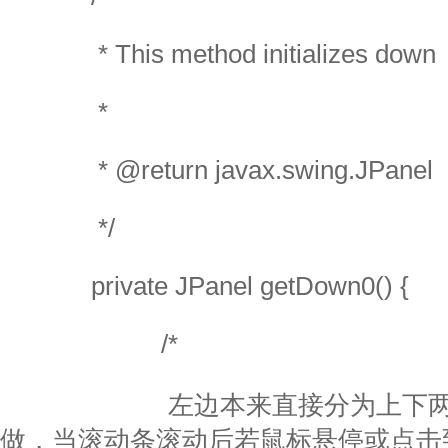
* This method initializes do
*
* @return javax.swing.JPan
*/
private JPanel getDown0() {
/*
左边本来直接分为上下
做，当滚动条滚动后若鼠标悬停或点击