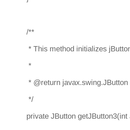
/**
* This method initializes jB
*
* @return javax.swing.JButto
*/
private JButton getJButton3(int a