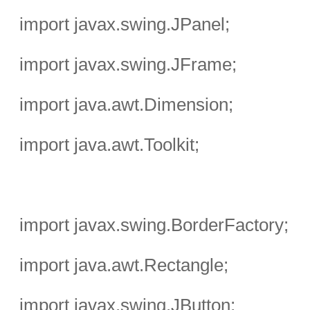
import javax.swing.JPanel;
import javax.swing.JFrame;
import java.awt.Dimension;
import java.awt.Toolkit;
import javax.swing.BorderFactory;
import java.awt.Rectangle;
import javax.swing.JButton;