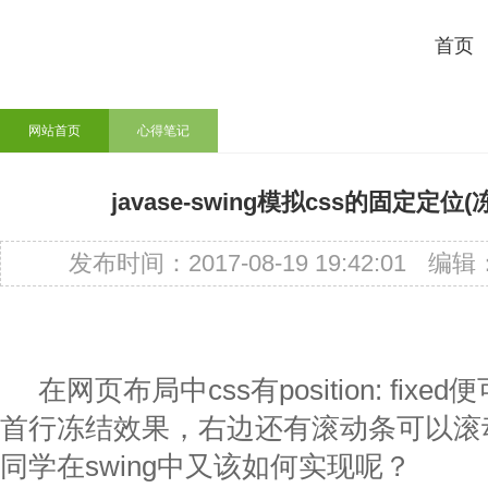
首页
网站首页
心得笔记
javase-swing模拟css的固定定
发布时间：2017-08-19 19:42:01
编辑
在网页布局中
css
有
position: fixed
便
首行冻结效果，右边还有滚动条可以滚
同学在
swing
中又该如何实现呢？