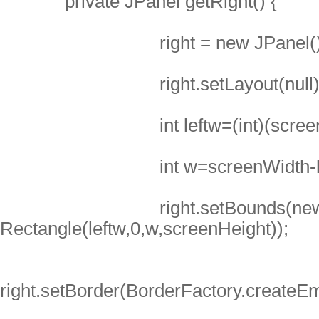
private JPanel getRight() {
right = new JPanel()
right.setLayout(null)
int leftw=(int)(screenWidth
int w=screenWidth-lef
right.setBounds(ne
Rectangle(leftw,0,w,screenHeight));
right.setBorder(BorderFactory.createEmp