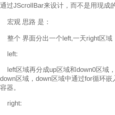
通过
JScrollBar
来设计，而不是用现成
宏观
思路
是：
整个
界面分出一个
left,
一天
right
区域
left:
left
区域再分成
up
区域和
down0
区域
down
区域，
down
区域中通过
for
循环嵌
容器。
right: