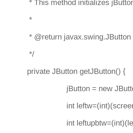
* This method initializes jButt
*
* @return javax.swing.JButto
*/
private JButton getJButton() {
jButton = new JButton
int leftw=(int)(screenWidth
int leftupbtw=(int)(left