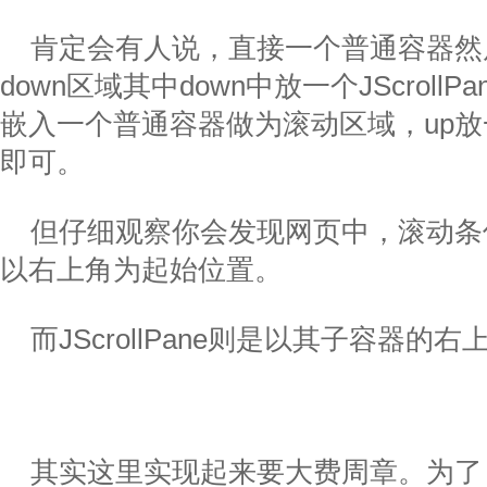
肯定会有人说，直接一个普通容器然
down
区域其中
down
中放一个
JScrollPa
嵌入一个普通容器做为滚动区域，
up
放
即可。
但仔细观察你会发现网页中，滚动条
以右上角为起始位置。
而
JScrollPane
则是以其子容器的右
其实这里实现起来要大费周章。为了