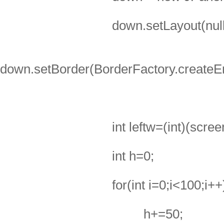
down.setLayout(null)
down.setBorder(BorderFactory.createEm
int leftw=(int)(screenWidth
int h=0;
for(int i=0;i<100;i++)
h+=50;