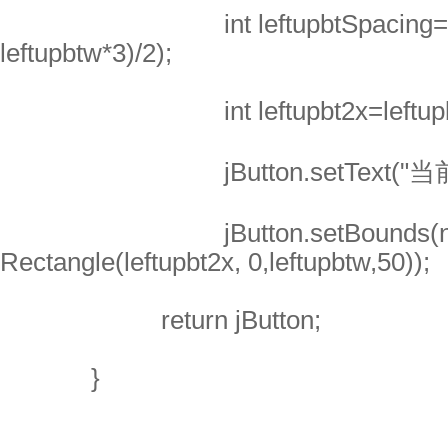
int leftupbtSpacing=(int)
leftupbtw*3)/2);
int leftupbt2x=leftupbtw+l
jButton.setText("
当
jButton.setBounds(n
Rectangle(leftupbt2x, 0,leftupbtw,50));
return jButton;
}