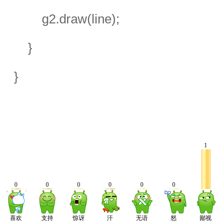
        g2.draw(line);
    }
}