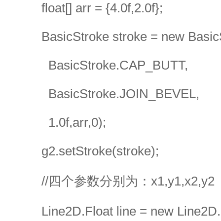
        float[] arr = {4.0f,2.0f}; 
        BasicStroke stroke = new Basi
          BasicStroke.CAP_BUTT,
          BasicStroke.JOIN_BEVEL,
          1.0f,arr,0); 
        g2.setStroke(stroke);
        //四个参数分别为：x1,y1,x2,y2
        Line2D.Float line = new Line2D