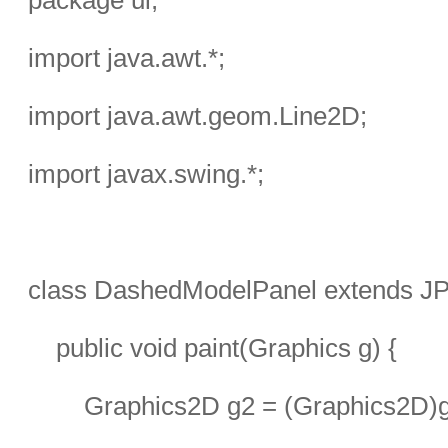
package ui;
import java.awt.*;
import java.awt.geom.Line2D;
import javax.swing.*;
class DashedModelPanel extends JPa
    public void paint(Graphics g) {
        Graphics2D g2 = (Graphics2D)g