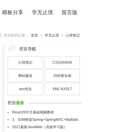
模板分享
学无止境
留言版
您当前的位置：
首页
>
学无止境
>
心得笔记
栏目导航
心得笔记
CSS3|Html5
网站建设
JS经典实例
seo优化
XML与XSLT
栏目
最新
ReactJS中文基础视频教程
3、SSM框架Spring+SpringMVC+MyBatis
全覆盖_S S M整合学习笔记
2021最新JavaWeb（高效学习版）