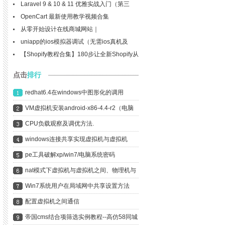
Laravel 9 & 10 & 11 优雅实战入门（第三
版）
OpenCart 最新使用教学视频合集
从零开始设计在线商城网站｜
Woocommerce中文教程 2022学习笔记
uniapp的ios模拟器调试（无需ios真机及
mac电脑）
【Shopify教程合集】180步让全新Shopify从
0到暴富 - 牛津小马哥 - Shopify
点击
排行
Dropshipping 自建站独立站攻略 学习笔记
（词汇）
redhat6.4在windows中图形化的调用
(display,xclock)
VM虚拟机安装android-x86-4.4-r2（电脑
变平板）及新功能展示
CPU负载观察及调优方法.
windows连接共享实现虚拟机与虚拟机
间，物理机与虚拟机间的远程桌面连接
pe工具破解xp/win7/电脑系统密码
nat模式下虚拟机与虚拟机之间、物理机与
虚拟机之间远程桌面的连接
Win7系统用户在局域网中共享设置方法
配置虚拟机之间通信
帝国cms结合项筛选实例教程--高仿58同城