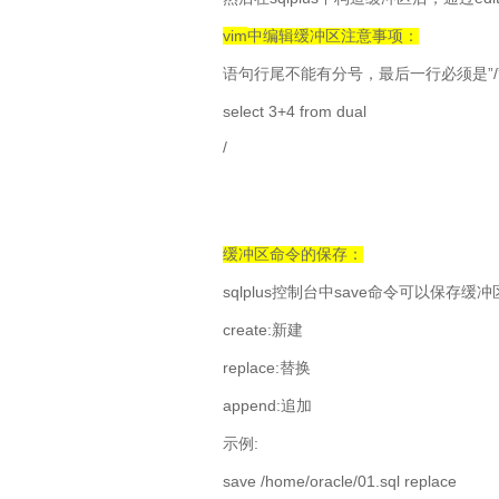
vim
中编辑缓冲区注意事项：
”/
语句行尾不能有分号，最后一行必须是
select 3+4 from dual
/
缓冲区命令的保存：
sqlplus
save
控制台中
命令可以保存缓冲
create:
新建
replace:
替换
append:
追加
:
示例
save /home/oracle/01.sql replace