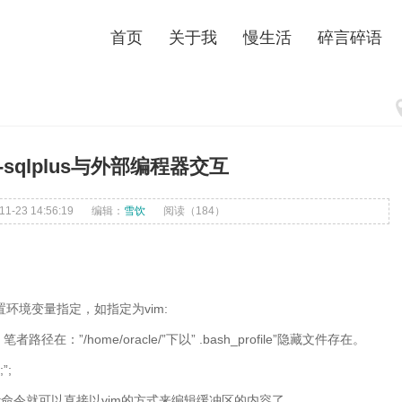
首页
关于我
慢生活
碎言碎语
le-sqlplus与外部编程器交互
-23 14:56:19
编辑：
雪饮
阅读（
184）
vim:
置环境变量指定，如指定为
”/home/oracle/”
” .bash_profile”
，笔者路径在：
下以
隐藏文件存在。
”;
t
vim
命令就可以直接以
的方式来编辑缓冲区的内容了。