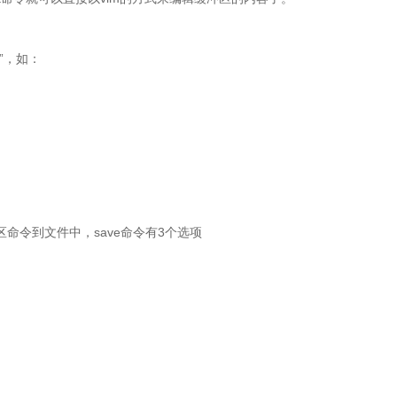
”
，如：
save
3
区命令到文件中，
命令有
个选项