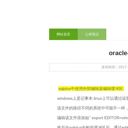
网站首页
心得笔记
orac
发布时间：2017-11
sqlplus
中使用外部编辑器编辑缓冲区
:
windows
,linux
上是记事本
上可以通过设
该文件的路径不同的系统中可能不一样
” export EDITOR=vim;
编辑该文件添加如
sqlplus
edi
然后在
中构造缓冲区后，通过