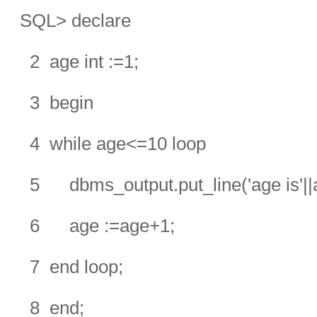
SQL> declare
2 age int :=1;
3 begin
4 while age<=10 loop
5 dbms_output.put_line('age is'||
6 age :=age+1;
7 end loop;
8 end;