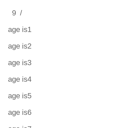
9 /
age is1
age is2
age is3
age is4
age is5
age is6