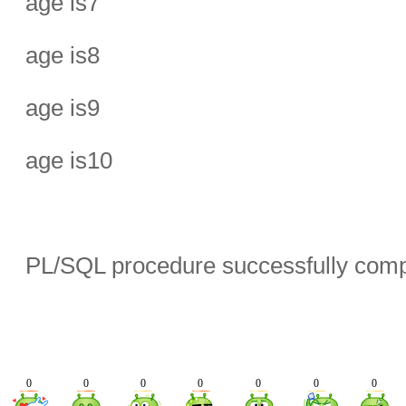
age is7
age is8
age is9
age is10
PL/SQL procedure successfully comp