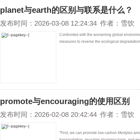
planet与earth的区别与联系是什么？
发布时间：2026-03-08 12:24:34
作者：雪饮
Confronted with the worsening global environmen
measures to reverse the ecological degradation
promote与encouraging的使用区别
发布时间：2026-02-08 20:42:44
作者：雪饮
"First, we can promote low-carbon lifestyles am
transportation, reusable shopping bags, and en