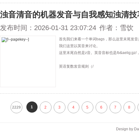
浊音清音的机器发音与自我感知浊清技
发布时间：2026-01-31 23:07:24
作者：雪饮
首先我们来看一个单词bags，那么这里末尾发音
我们这里以英音来讨论。
这里末尾自然是z音。英音音标也是/b&aelig;ɡ
英语复数发音规则（/
1
2229
2
3
4
5
6
7
8
Design by D