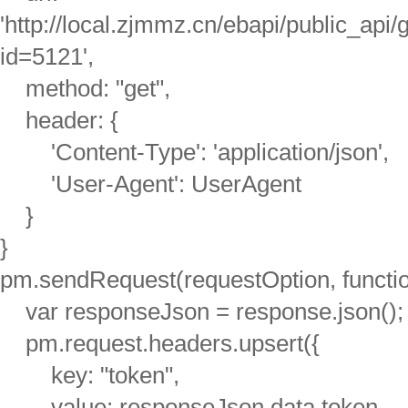
'http://local.zjmmz.cn/ebapi/public_ap
id=5121',
method: "get",
header: {
'Content-Type': 'application/json',
'User-Agent': UserAgent
}
}
pm.sendRequest(requestOption, function
var responseJson = response.json();
pm.request.headers.upsert({
key: "token",
value: responseJson.data.token,