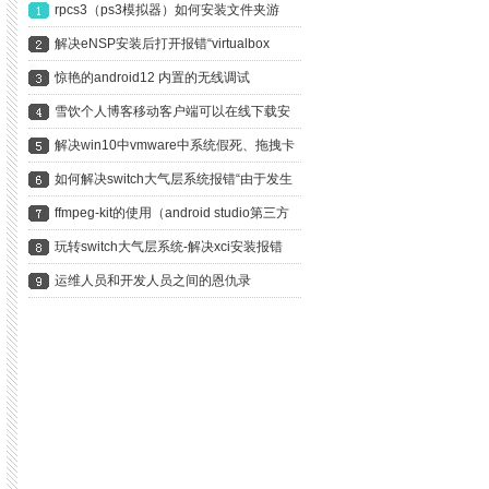
rpcs3（ps3模拟器）如何安装文件夹游
戏？以龙剑3为例手把手教你
解决eNSP安装后打开报错“virtualbox
version is not supported”
惊艳的android12 内置的无线调试
雪饮个人博客移动客户端可以在线下载安
装啦
解决win10中vmware中系统假死、拖拽卡
死、鼠标无响应
如何解决switch大气层系统报错“由于发生
错误，软件已关闭”？
ffmpeg-kit的使用（android studio第三方
庫、依賴的使用）編譯安卓libx264編譯輸
玩转switch大气层系统-解决xci安装报错
出aar
ERRORS FOUND DURING FILE
运维人员和开发人员之间的恩仇录
TRANSFER. INSTALLATION ABORTED