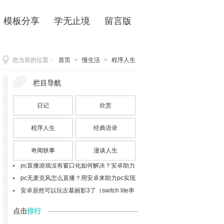
模板分享
学无止境
留言版
您当前的位置：
首页
>
慢生活
>
程序人生
栏目导航
栏目
最新
p27 - 英语写作必备句型模板（29个核心句
日记
欣赏
型及应用示例）
软件之外的造物革命：实体开发语言的未来
什么是清浊辅音同化现象？bags该如何发
程序人生
经典语录
音？
telephone与phone以及mobile的区别与联
奇闻轶事
漫谈人生
系？细节解析
pc直播游戏没有窗口化如何解决？安卓助力
窗口化问题解决(spacedesk扩展屏的使用，
pc直播游戏没有窗口化如何解决？安卓助力
安卓做为显示器)(目前最佳实践)
窗口化问题解决(ev扩展屏的使用，安卓做为
pc无麦克风怎么直播？用安卓来助力pc实现
显示器)
直播开麦吧
安卓居然可以玩古墓丽影3了（switch lite串
流投屏实践）
点击
排行