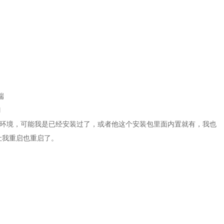
端
l
86环境，可能我是已经安装过了，或者他这个安装包里面内置就有，我也
让我重启也重启了。