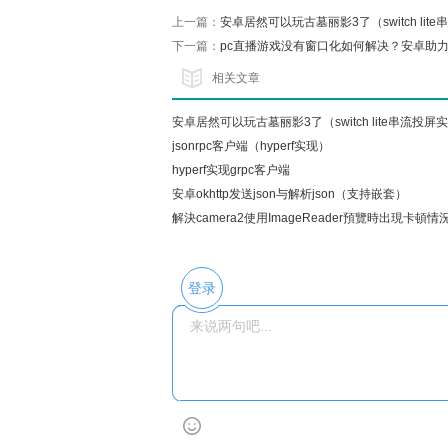
上一篇：
安卓居然可以玩古墓丽影3了（switch lit
下一篇：
pc直播游戏没有窗口化如何解决？安卓助力
相关文章
安卓居然可以玩古墓丽影3了（switch lite串流投屏实
践）
jsonrpc客户端（hyperf实现）
hyperf实现grpc客户端
安卓okhttp发送json与解析json（支持嵌套）
解決camera2使用ImageReader預覽時出現卡頓情
登录