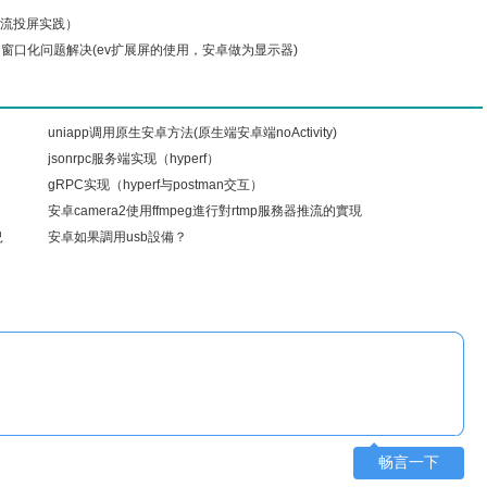
e串流投屏实践）
窗口化问题解决(ev扩展屏的使用，安卓做为显示器)
uniapp调用原生安卓方法(原生端安卓端noActivity)
jsonrpc服务端实现（hyperf）
gRPC实现（hyperf与postman交互）
安卓camera2使用ffmpeg進行對rtmp服務器推流的實現
況
安卓如果調用usb設備？
畅言一下